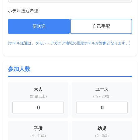
ホテル送迎希望
要送迎
自己手配
(ホテル送迎は、タモン・アガニア地域の指定ホテルが対象となります。)
参加人数
大人
ユース
（21歳以上）
（12～20歳）
子供
幼児
（4～11歳）
（0～3歳）